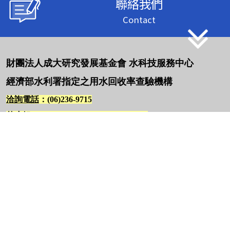
聯絡我們
Contact
財團法人成大研究發展基金會 水科技服務中心
經濟部水利署指定之用水回收率查驗機構
洽詢電話
：(06)236-9715
曾小姐
E-mail：wts2369715@gmail.com
黃先生
E-mail：grissomh8423@gmail.com
地址：704 臺南市北區小東路25號 國立成功大學力行校區 孫
運璿綠建築研究大樓1F
關於我們
最新消息